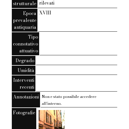
rilevati
strutturale
XVIII
Epoca
prevalente
antiquaria
Tipo
connotativo
attuativo
Degrado
Umidità
Interventi
recenti
Annotazioni
Non e stato possibile accedere
all'interno.
Fotografie