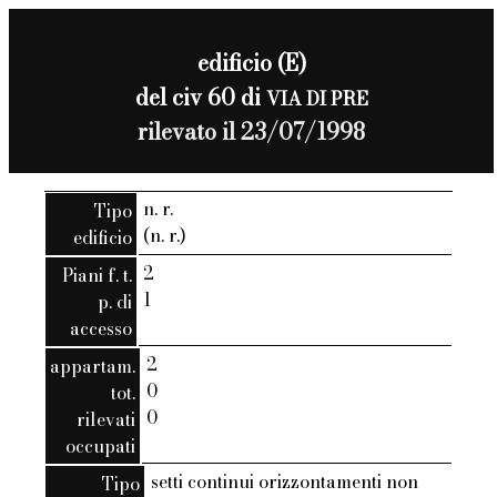
edificio (E)
del civ 60 di
VIA DI PRE
rilevato il 23/07/1998
n. r.
Tipo
(n. r.)
edificio
2
Piani f. t.
1
p. di
accesso
2
appartam.
0
tot.
0
rilevati
occupati
setti continui orizzontamenti non
Tipo