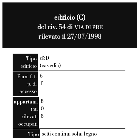
edificio (C)
del civ. 54 di
VIA DI PRE
rilevato il 27/07/1998
d3D
Tipo
(cavedio)
edificio
6
Piani f. t.
T
p. di
accesso
8
appartam.
0
tot.
8
rilevati
occupati
setti continui solai legno
Tipo