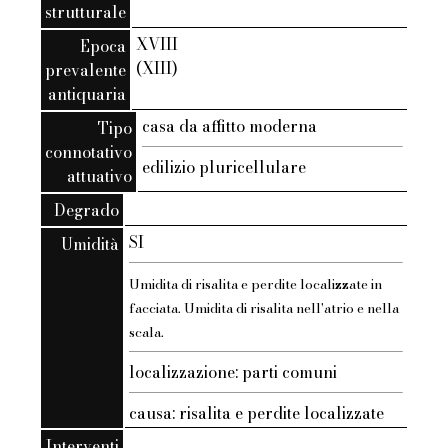
strutturale
XVIII
Epoca
(XIII)
prevalente
antiquaria
casa da affitto moderna
Tipo
connotativo
edilizio pluricellulare
attuativo
Degrado
SI
Umidità
Umidita di risalita e perdite localizzate in
facciata. Umidita di risalita nell'atrio e nella
scala.
localizzazione: parti comuni
causa: risalita e perdite localizzate
Interventi