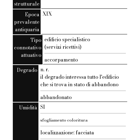
strutturale
XIX
Epoca
prevalente
antiquaria
edificio specialistico
Tipo
(servizi ricettivi)
connotativo
attuativo
accorpamento
n. r.
Degrado
il degrado interessa tutto l'edificio
che si trova in stato di abbandono
abbandonato
SI
Umidità
sfogliamento coloritura
localizzazione: facciata