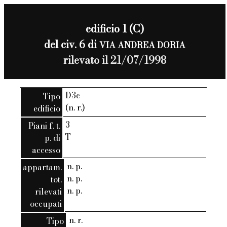
edificio 1 (C)
del civ. 6 di
VIA ANDREA DORIA
rilevato il 21/07/1998
D3c
Tipo
(n. r.)
edificio
3
Piani f. t.
T
p. di
accesso
n. p.
appartam.
n. p.
tot.
n. p.
rilevati
occupati
n. r.
Tipo