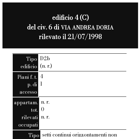
edificio 4 (C)
del civ. 6 di
VIA ANDREA DORIA
rilevato il 21/07/1998
D2b
Tipo
(n. r.)
edificio
4
Piani f. t.
1
p. di
accesso
n. r.
appartam.
0
tot.
n. r.
rilevati
occupati
setti continui orizzontamenti non
Tipo