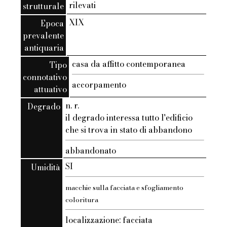
rilevati
strutturale
XIX
Epoca
prevalente
antiquaria
casa da affitto contemporanea
Tipo
connotativo
accorpamento
attuativo
n. r.
Degrado
il degrado interessa tutto l'edificio
che si trova in stato di abbandono
abbandonato
SI
Umidità
macchie sulla facciata e sfogliamento
coloritura
localizzazione: facciata