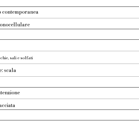
tto contemporanea
monocellulare
hie, sali e solfati
e: scala
tenzione
acciata