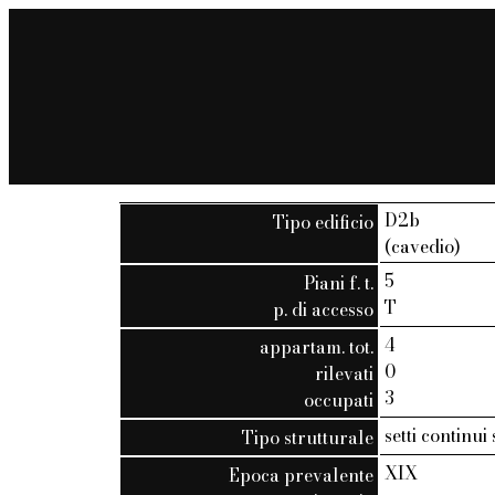
D2b
Tipo edificio
(cavedio)
5
Piani f. t.
T
p. di accesso
4
appartam. tot.
0
rilevati
3
occupati
setti continui
Tipo strutturale
XIX
Epoca prevalente