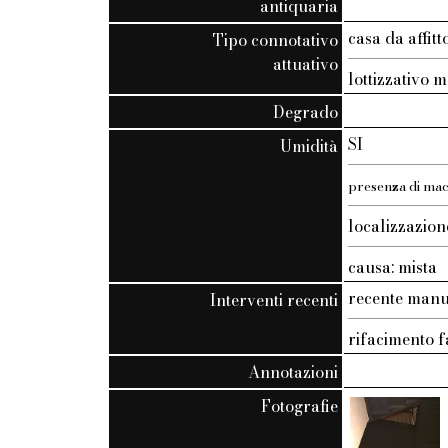
antiquaria
casa da affi
Tipo connotativo
attuativo
lottizzativo 
Degrado
SI
Umidità
presenza di macc
localizzazion
causa: mista
recente manu
Interventi recenti
rifacimento f
Annotazioni
Fotografie