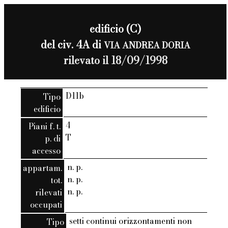
edificio (C)
del civ. 4A di
VIA ANDREA DORIA
rilevato il 18/09/1998
D11b
Tipo
edificio
4
Piani f. t.
T
p. di
accesso
n. p.
appartam.
n. p.
tot.
n. p.
rilevati
occupati
setti continui orizzontamenti non
Tipo