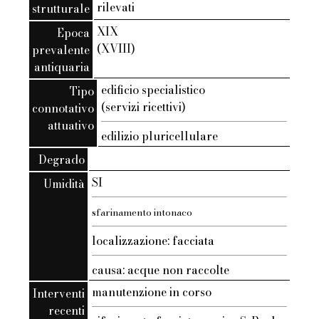
rilevati
strutturale
XIX
Epoca
(XVIII)
prevalente
antiquaria
edificio specialistico
Tipo
(servizi ricettivi)
connotativo
attuativo
edilizio pluricellulare
Degrado
SI
Umidità
sfarinamento intonaco
localizzazione: facciata
causa: acque non raccolte
manutenzione in corso
Interventi
recenti