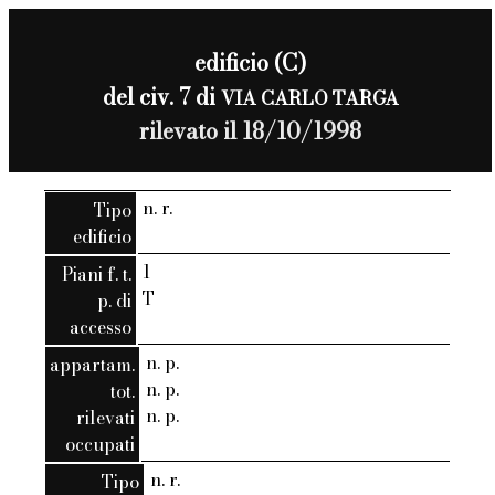
edificio (C)
del civ. 7 di
VIA CARLO TARGA
rilevato il 18/10/1998
n. r.
Tipo
edificio
1
Piani f. t.
T
p. di
accesso
n. p.
appartam.
n. p.
tot.
n. p.
rilevati
occupati
n. r.
Tipo