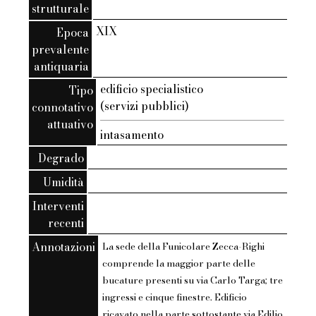
strutturale
XIX
Epoca
prevalente
antiquaria
edificio specialistico
Tipo
(servizi pubblici)
connotativo
attuativo
intasamento
Degrado
Umidità
Interventi
recenti
Annotazioni
La sede della Funicolare Zecca-Righi
comprende la maggior parte delle
bucature presenti su via Carlo Targa; tre
ingressi e cinque finestre. Edificio
ricavato nella parte sottostante via Edilio