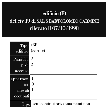
edificio (E)
del civ 19 di
SAL S BARTOLOMEO CARMINE
rilevato il 07/10/1998
c3F
Tipo
(cortile)
edificio
2
Piani f. t.
2
p. di
accesso
1
appartam.
0
tot.
1
rilevati
occupati
setti continui orizzontamenti non
Tipo