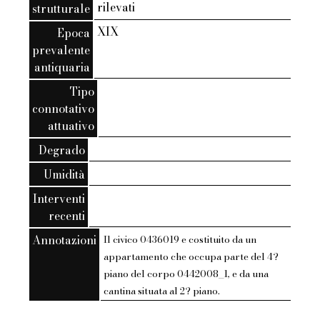
rilevati
strutturale
XIX
Epoca
prevalente
antiquaria
Tipo
connotativo
attuativo
Degrado
Umidità
Interventi
recenti
Annotazioni
Il civico 0436019 e costituito da un
appartamento che occupa parte del 4?
piano del corpo 0442008_1, e da una
cantina situata al 2? piano.