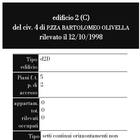
edificio 2 (C)
del civ. 4 di
P.ZZA BARTOLOMEO OLIVELLA
rilevato il 12/10/1998
d2D
Tipo
edificio
5
Piani f. t.
2
p. di
accesso
0
appartam.
0
tot.
0
rilevati
occupati
setti continui orizzontamenti non
Tipo