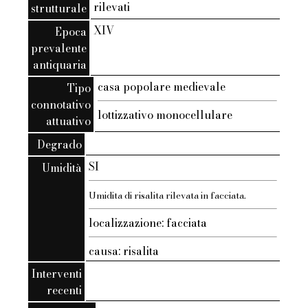
rilevati
strutturale
XIV
Epoca
prevalente
antiquaria
casa popolare medievale
Tipo
connotativo
lottizzativo monocellulare
attuativo
Degrado
SI
Umidità
Umidita di risalita rilevata in facciata.
localizzazione: facciata
causa: risalita
Interventi
recenti