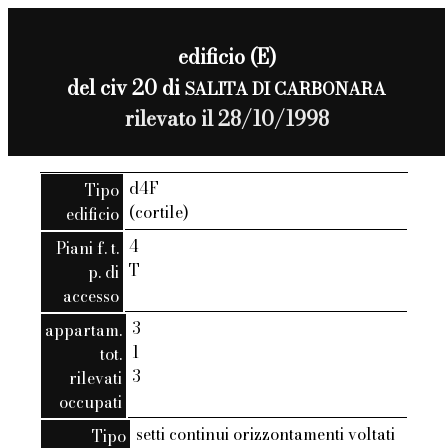
edificio (E)
del civ 20 di
SALITA DI CARBONARA
rilevato il 28/10/1998
d4F
Tipo
(cortile)
edificio
4
Piani f. t.
T
p. di
accesso
3
appartam.
1
tot.
3
rilevati
occupati
setti continui orizzontamenti voltati
Tipo