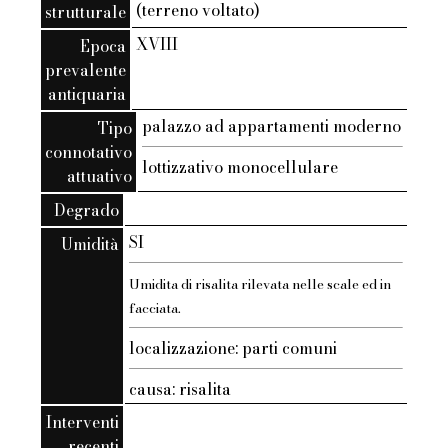
(terreno voltato)
strutturale
XVIII
Epoca
prevalente
antiquaria
palazzo ad appartamenti moderno
Tipo
connotativo
lottizzativo monocellulare
attuativo
Degrado
SI
Umidità
Umidita di risalita rilevata nelle scale ed in
facciata.
localizzazione: parti comuni
causa: risalita
Interventi
recenti