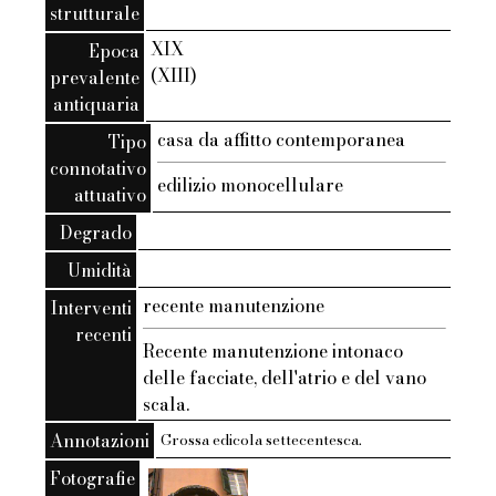
strutturale
XIX
Epoca
(XIII)
prevalente
antiquaria
casa da affitto contemporanea
Tipo
connotativo
edilizio monocellulare
attuativo
Degrado
Umidità
recente manutenzione
Interventi
recenti
Recente manutenzione intonaco
delle facciate, dell'atrio e del vano
scala.
Annotazioni
Grossa edicola settecentesca.
Fotografie