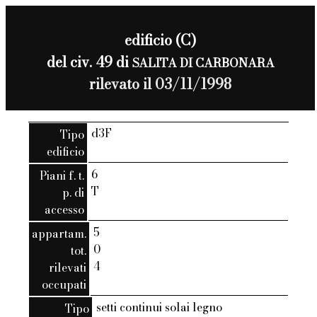
edificio (C)
del civ. 49 di
SALITA DI CARBONARA
rilevato il 03/11/1998
d3F
Tipo
edificio
6
Piani f. t.
T
p. di
accesso
5
appartam.
0
tot.
4
rilevati
occupati
setti continui solai legno
Tipo