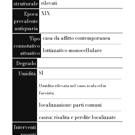
rilevati
strutturale
XIX
Epoca
prevalente
antiquaria
casa da affitto contemporanea
Tipo
connotativo
lottizzativo monocellulare
attuativo
Degrado
SI
Umidità
Umidita rilevata nel vano scala ed in
facciata.
localizzazione: parti comuni
causa: risalita e perdite localizzate
Interventi
recenti