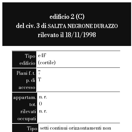
edificio 2 (C)
del civ. 3 di
SALITA NEGRONE DURAZZO
rilevato il 18/11/1998
e4F
Tipo
(cortile)
edificio
7
Piani f. t.
T
p. di
accesso
n. r.
appartam.
0
tot.
n. r.
rilevati
occupati
setti continui orizzontamenti non
Tipo