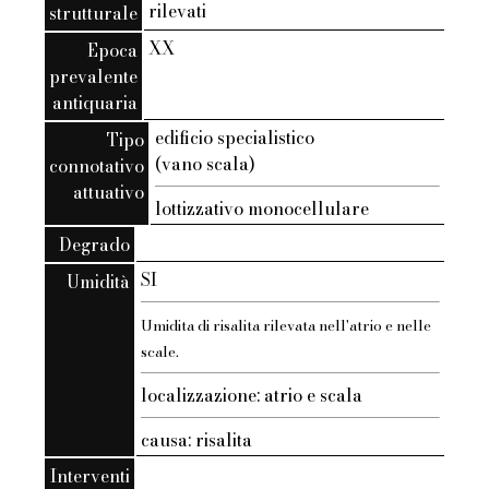
rilevati
strutturale
XX
Epoca
prevalente
antiquaria
edificio specialistico
Tipo
(vano scala)
connotativo
attuativo
lottizzativo monocellulare
Degrado
SI
Umidità
Umidita di risalita rilevata nell'atrio e nelle
scale.
localizzazione: atrio e scala
causa: risalita
Interventi