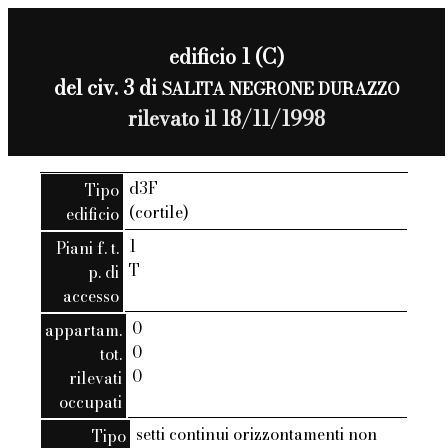
edificio 1 (C)
del civ. 3 di
SALITA NEGRONE DURAZZO
rilevato il 18/11/1998
d3F
Tipo
(cortile)
edificio
1
Piani f. t.
T
p. di
accesso
0
appartam.
0
tot.
0
rilevati
occupati
setti continui orizzontamenti non
Tipo