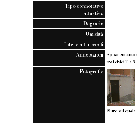
Tipo connotativo
attuativo
Degrado
Umidità
Interventi recenti
Annotazioni
Appartamento uti
tra i civici 11 e 9
Fotografie