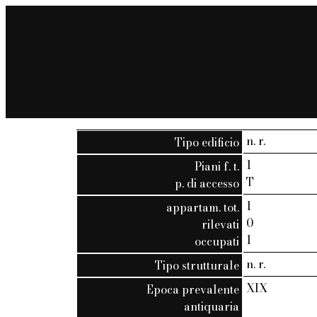
n. r.
Tipo edificio
1
Piani f. t.
T
p. di accesso
1
appartam. tot.
0
rilevati
1
occupati
n. r.
Tipo strutturale
XIX
Epoca prevalente
antiquaria