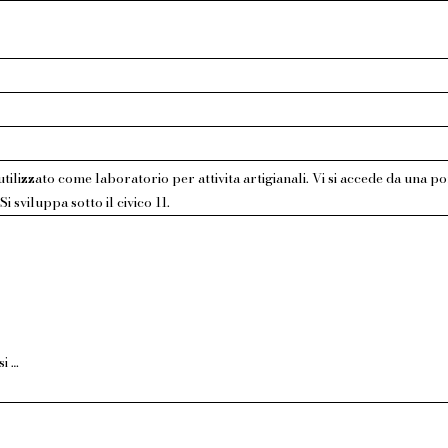
lizzato come laboratorio per attivita artigianali. Vi si accede da una po
. Si sviluppa sotto il civico 11.
Muro sul quale si apre la porta di accesso.