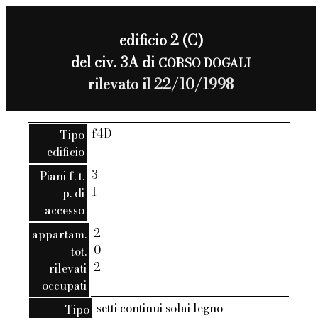
edificio 2 (C)
del civ. 3A di
CORSO DOGALI
rilevato il 22/10/1998
f4D
Tipo
edificio
3
Piani f. t.
1
p. di
accesso
2
appartam.
0
tot.
2
rilevati
occupati
setti continui solai legno
Tipo