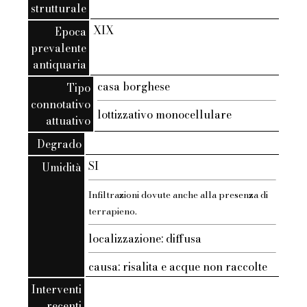
strutturale
XIX
Epoca
prevalente
antiquaria
casa borghese
Tipo
connotativo
lottizzativo monocellulare
attuativo
Degrado
SI
Umidità
Infiltrazioni dovute anche alla presenza di
terrapieno.
localizzazione: diffusa
causa: risalita e acque non raccolte
Interventi
recenti