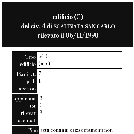
edificio (C)
del civ. 4 di
SCALINATA SAN CARLO
rilevato il 06/11/1998
c4D
Tipo
(n. r.)
edificio
7
Piani f. t.
1
p. di
accesso
8
appartam.
0
tot.
8
rilevati
occupati
setti continui orizzontamenti non
Tipo