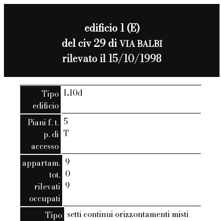
edificio 1 (E)
del civ 29 di
VIA BALBI
rilevato il 15/10/1998
L10d
Tipo
edificio
5
Piani f. t.
T
p. di
accesso
9
appartam.
0
tot.
9
rilevati
occupati
setti continui orizzontamenti misti
Tipo