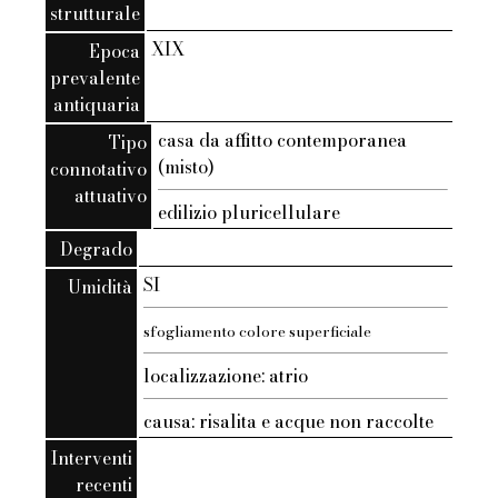
strutturale
XIX
Epoca
prevalente
antiquaria
casa da affitto contemporanea
Tipo
(misto)
connotativo
attuativo
edilizio pluricellulare
Degrado
SI
Umidità
sfogliamento colore superficiale
localizzazione: atrio
causa: risalita e acque non raccolte
Interventi
recenti