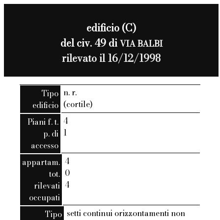
edificio (C)
del civ. 49 di
VIA BALBI
rilevato il 16/12/1998
n. r.
Tipo
(cortile)
edificio
4
Piani f. t.
1
p. di
accesso
4
appartam.
0
tot.
4
rilevati
occupati
setti continui orizzontamenti non
Tipo