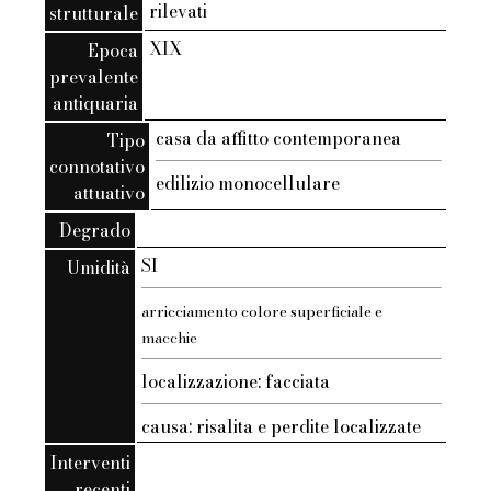
rilevati
strutturale
XIX
Epoca
prevalente
antiquaria
casa da affitto contemporanea
Tipo
connotativo
edilizio monocellulare
attuativo
Degrado
SI
Umidità
arricciamento colore superficiale e
macchie
localizzazione: facciata
causa: risalita e perdite localizzate
Interventi
recenti