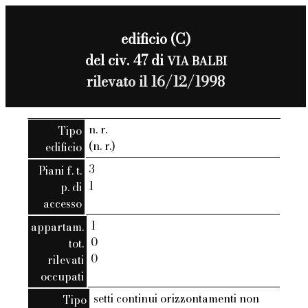
edificio (C)
del civ. 47 di
VIA BALBI
rilevato il 16/12/1998
n. r.
Tipo
(n. r.)
edificio
3
Piani f. t.
1
p. di
accesso
1
appartam.
0
tot.
0
rilevati
occupati
setti continui orizzontamenti non
Tipo