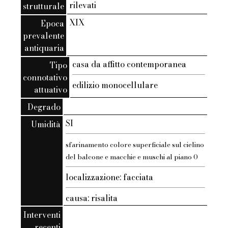
rilevati
strutturale
XIX
Epoca
prevalente
antiquaria
casa da affitto contemporanea
Tipo
connotativo
edilizio monocellulare
attuativo
Degrado
SI
Umidità
sfarinamento colore superficiale sul cielino
del balcone e macchie e muschi al piano 0
localizzazione: facciata
causa: risalita
Interventi
recenti