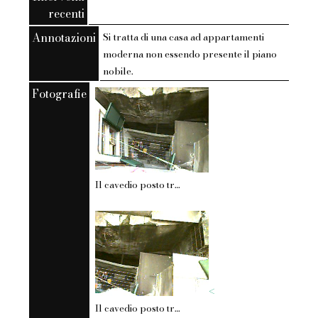
recenti
Annotazioni
Si tratta di una casa ad appartamenti
moderna non essendo presente il piano
nobile.
Fotografie
Il cavedio posto tra il civico 1142010 ed il civico 1212003 visto da un appartamento di quest'ultimo (interno 4 -4? piano). Il cavedio e quanto rimane di un antico vicolo. Si notano i puntoni posti tra i due edifici.
<
Il cavedio posto tra il civico 1142010 ed il civico 1212003 visto da un appartamento di quest'ultimo (interno 4 -4? piano). Il cavedio e quanto rimane di un antico vicolo. Si notano i puntoni posti tra i due edifici.