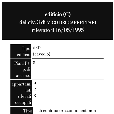
edificio (C)
del civ. 3 di
VICO DEI CAPRETTARI
rilevato il 16/05/1995
d3D
Tipo
(cavedio)
edificio
8
Piani f. t.
T
p. di
accesso
9
appartam.
2
tot.
8
rilevati
occupati
setti continui orizzontamenti non
Tipo