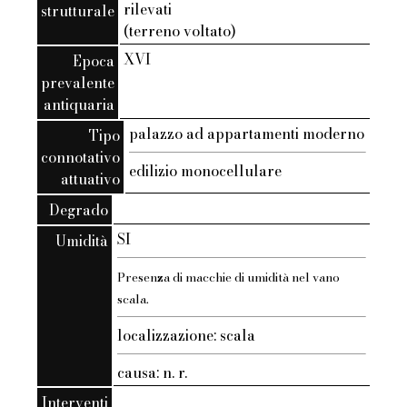
rilevati
strutturale
(terreno voltato)
XVI
Epoca
prevalente
antiquaria
palazzo ad appartamenti moderno
Tipo
connotativo
edilizio monocellulare
attuativo
Degrado
SI
Umidità
Presenza di macchie di umidità nel vano
scala.
localizzazione: scala
causa: n. r.
Interventi