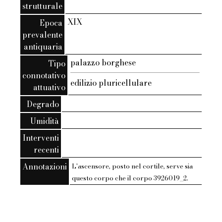
strutturale
XIX
Epoca
prevalente
antiquaria
palazzo borghese
Tipo
connotativo
edilizio pluricellulare
attuativo
Degrado
Umidità
Interventi
recenti
Annotazioni
L'ascensore, posto nel cortile, serve sia
questo corpo che il corpo 3926019_2.