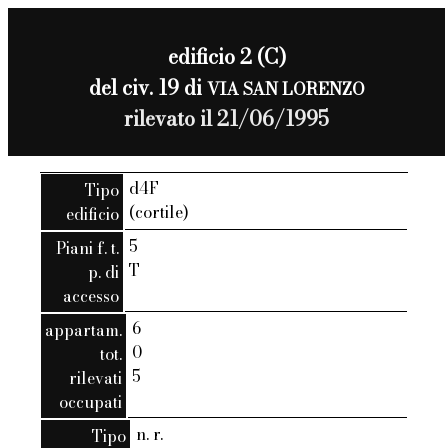
edificio 2 (C)
del civ. 19 di
VIA SAN LORENZO
rilevato il 21/06/1995
d4F
Tipo
(cortile)
edificio
5
Piani f. t.
T
p. di
accesso
6
appartam.
0
tot.
5
rilevati
occupati
n. r.
Tipo