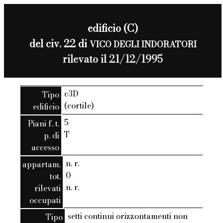
edificio (C)
del civ. 22 di
VICO DEGLI INDORATORI
rilevato il 21/12/1995
c3D
Tipo
(cortile)
edificio
5
Piani f. t.
T
p. di
accesso
n. r.
appartam.
0
tot.
n. r.
rilevati
occupati
setti continui orizzontamenti non
Tipo