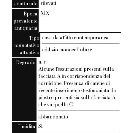
rilevati
strutturale
XIX
Epoca
prevalente
antiquaria
casa da affitto contemporanea
Tipo
connotativo
edilizio monocellulare
attuativo
n. r.
Degrado
Alcune fessurazioni presenti sulla
facciata A in corrispondenza del
cornicione. Presenza di catene di
recente inserimento testimoniata da
piastre presenti sia sulla facciata A
che su quella C.
abbandonato
SI
Umidità