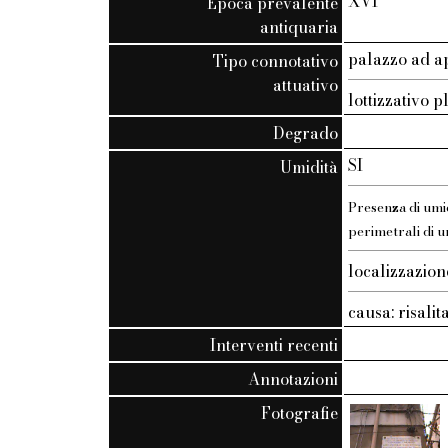
XVI
Epoca prevalente
antiquaria
palazzo ad 
Tipo connotativo
attuativo
lottizzativo p
Degrado
SI
Umidità
Presenza di umid
perimetrali di u
localizzazion
causa: risalit
Interventi recenti
Annotazioni
Fotografie