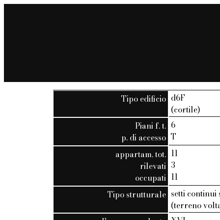
d6F
Tipo edificio
(cortile)
6
Piani f. t.
T
p. di accesso
11
appartam. tot.
3
rilevati
11
occupati
setti continui
Tipo strutturale
(terreno volt