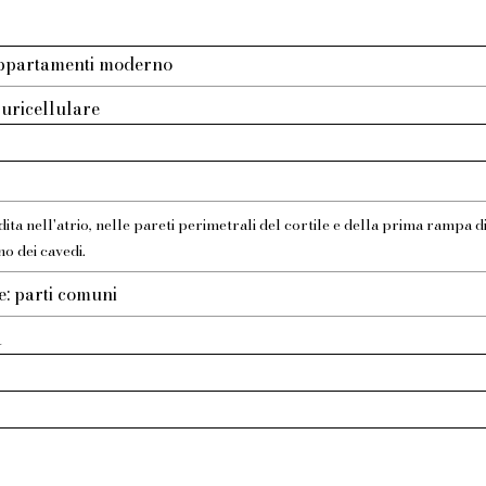
appartamenti moderno
luricellulare
ita nell'atrio, nelle pareti perimetrali del cortile e della prima rampa di
no dei cavedi.
e: parti comuni
a