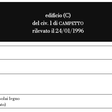
edificio (C)
del civ. 1 di
CAMPETTO
rilevato il 24/01/1996
 solai legno
ato)