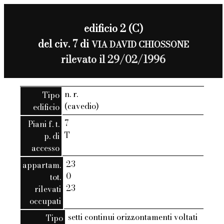
edificio 2 (C)
del civ. 7 di
VIA DAVID CHIOSSONE
rilevato il 29/02/1996
n. r.
Tipo
(cavedio)
edificio
7
Piani f. t.
T
p. di
accesso
23
appartam.
0
tot.
23
rilevati
occupati
setti continui orizzontamenti voltati
Tipo