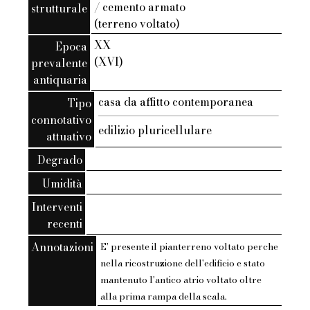
/ cemento armato
strutturale
(terreno voltato)
XX
Epoca
(XVI)
prevalente
antiquaria
casa da affitto contemporanea
Tipo
connotativo
edilizio pluricellulare
attuativo
Degrado
Umidità
Interventi
recenti
Annotazioni
E' presente il pianterreno voltato perche
nella ricostruzione dell'edificio e stato
mantenuto l'antico atrio voltato oltre
alla prima rampa della scala.