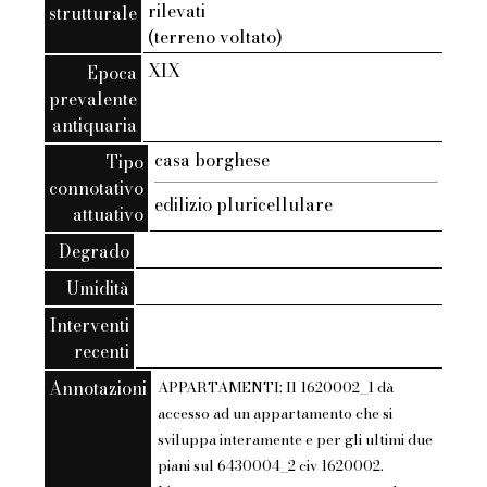
rilevati
strutturale
(terreno voltato)
XIX
Epoca
prevalente
antiquaria
casa borghese
Tipo
connotativo
edilizio pluricellulare
attuativo
Degrado
Umidità
Interventi
recenti
Annotazioni
APPARTAMENTI: Il 1620002_1 dà
accesso ad un appartamento che si
sviluppa interamente e per gli ultimi due
piani sul 6430004_2 civ 1620002.