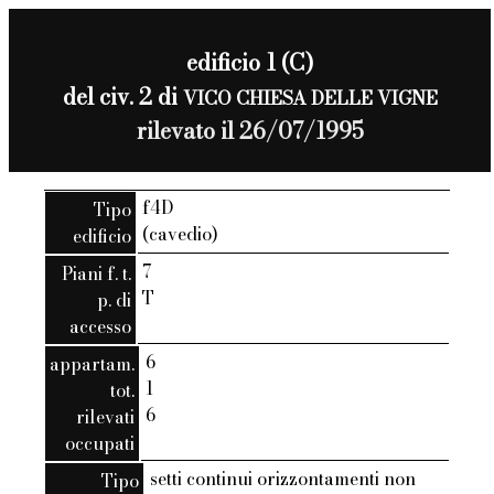
edificio 1 (C)
del civ. 2 di
VICO CHIESA DELLE VIGNE
rilevato il 26/07/1995
f4D
Tipo
(cavedio)
edificio
7
Piani f. t.
T
p. di
accesso
6
appartam.
1
tot.
6
rilevati
occupati
setti continui orizzontamenti non
Tipo