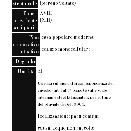
(terreno voltato)
strutturale
XVIII
Epoca
(XIII)
prevalente
antiquaria
casa popolare moderna
Tipo
connotativo
edilizio monocellulare
attuativo
Degrado
SI
Umidità
Umidita sul muro d in corrispondenza del
cavedio (int. 1 al 1? piano) e sulle scale
internamente alla facciata E per rottura
del pluviale del 6430004.
localizzazione: parti comuni
causa: acque non raccolte