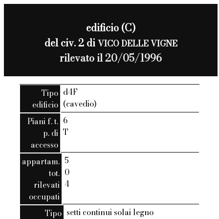
edificio (C)
del civ. 2 di
VICO DELLE VIGNE
rilevato il 20/05/1996
d4F
Tipo
(cavedio)
edificio
6
Piani f. t.
T
p. di
accesso
5
appartam.
0
tot.
4
rilevati
occupati
setti continui solai legno
Tipo