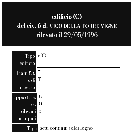
edificio (C)
del civ. 6 di
VICO DELLA TORRE VIGNE
rilevato il 29/05/1996
c3D
Tipo
edificio
7
Piani f. t.
T
p. di
accesso
6
appartam.
0
tot.
5
rilevati
occupati
setti continui solai legno
Tipo