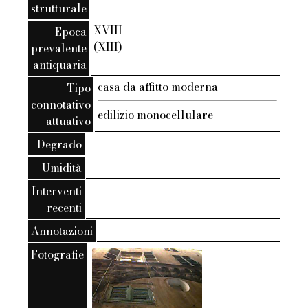
strutturale
XVIII
Epoca
(XIII)
prevalente
antiquaria
casa da affitto moderna
Tipo
connotativo
edilizio monocellulare
attuativo
Degrado
Umidità
Interventi
recenti
Annotazioni
Fotografie