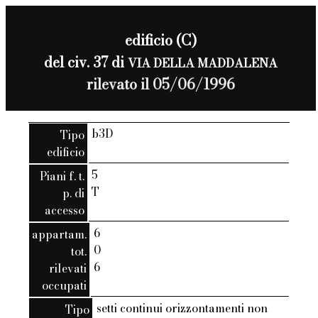
edificio (C)
del civ. 37 di
VIA DELLA MADDALENA
rilevato il 05/06/1996
b3D
Tipo
edificio
5
Piani f. t.
T
p. di
accesso
6
appartam.
0
tot.
6
rilevati
occupati
setti continui orizzontamenti non
Tipo