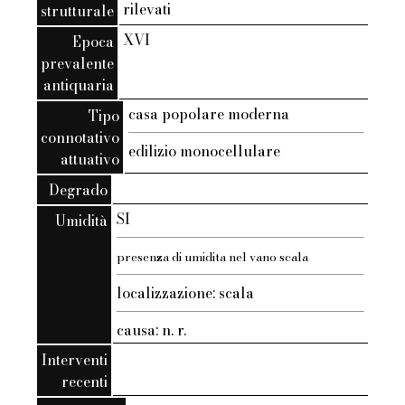
rilevati
strutturale
XVI
Epoca
prevalente
antiquaria
casa popolare moderna
Tipo
connotativo
edilizio monocellulare
attuativo
Degrado
SI
Umidità
presenza di umidita nel vano scala
localizzazione: scala
causa: n. r.
Interventi
recenti