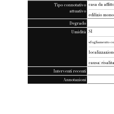
casa da affi
Tipo connotativo
attuativo
edilizio mono
Degrado
SI
Umidità
sfogliamento co
localizzazione
causa: risalit
Interventi recenti
Annotazioni