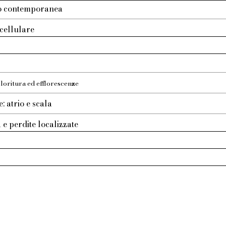
tto contemporanea
cellulare
loritura ed efflorescenze
: atrio e scala
a e perdite localizzate