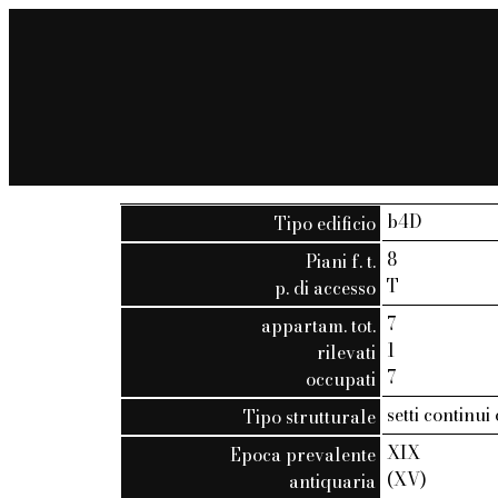
b4D
Tipo edificio
8
Piani f. t.
T
p. di accesso
7
appartam. tot.
1
rilevati
7
occupati
setti continui
Tipo strutturale
XIX
Epoca prevalente
(XV)
antiquaria