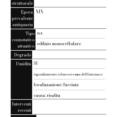
strutturale
XIX
Epoca
prevalente
antiquaria
n.r.
Tipo
connotativo
edilizio monocellulare
attuativo
Degrado
SI
Umidità
rigonfiamento ed incoerenza dell'intonaco
localizzazione: facciata
causa: risalita
Interventi
recenti