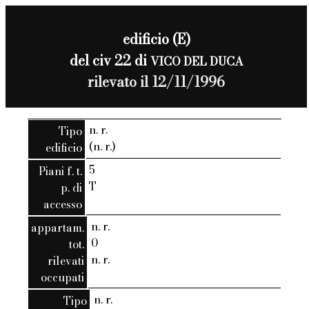
edificio (E)
del civ 22 di
VICO DEL DUCA
rilevato il 12/11/1996
n. r.
Tipo
(n. r.)
edificio
5
Piani f. t.
T
p. di
accesso
n. r.
appartam.
0
tot.
n. r.
rilevati
occupati
n. r.
Tipo