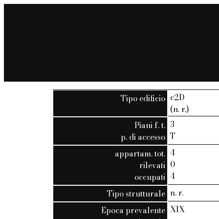
c2D
Tipo edificio
(n. r.)
3
Piani f. t.
T
p. di accesso
4
appartam. tot.
0
rilevati
4
occupati
n. r.
Tipo strutturale
XIX
Epoca prevalente