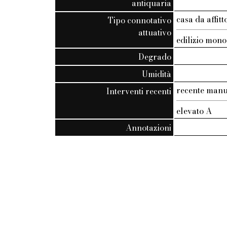
antiquaria
casa da affi
Tipo connotativo
attuativo
edilizio mono
Degrado
Umidità
recente manu
Interventi recenti
elevato A
Annotazioni