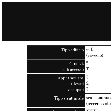
c4D
Tipo edificio
(cavedio)
5
Piani f. t.
T
p. di accesso
7
appartam. tot.
2
rilevati
7
occupati
setti continui
Tipo strutturale
(terreno volt