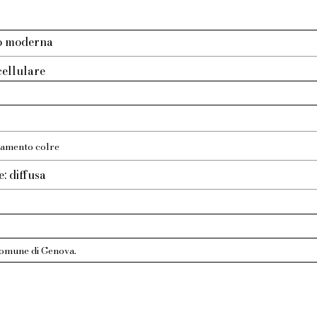
to moderna
icellulare
iamento colre
e: diffusa
Comune di Genova.