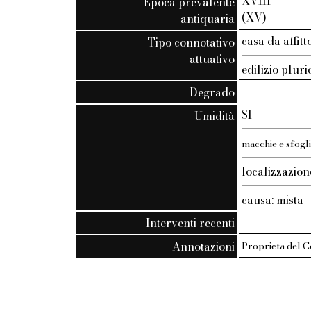
XVIII
Epoca prevalente
(XV)
antiquaria
casa da affit
Tipo connotativo
attuativo
edilizio plur
Degrado
SI
Umidità
macchie e sfogl
localizzazion
causa: mista
Interventi recenti
Annotazioni
Proprieta del 