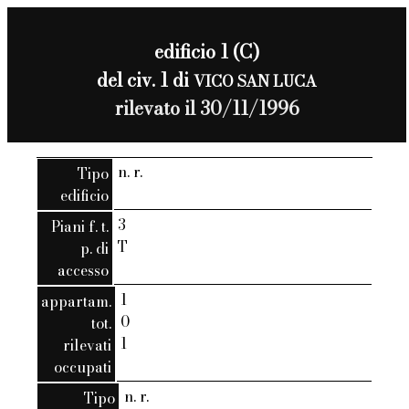
edificio 1 (C)
del civ. 1 di
VICO SAN LUCA
rilevato il 30/11/1996
n. r.
Tipo
edificio
3
Piani f. t.
T
p. di
accesso
1
appartam.
0
tot.
1
rilevati
occupati
n. r.
Tipo