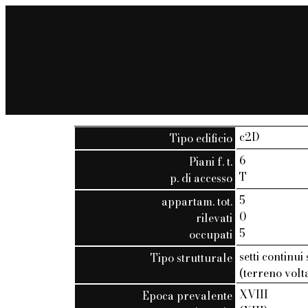
c2D
Tipo edificio
6
Piani f. t.
T
p. di accesso
5
appartam. tot.
0
rilevati
5
occupati
setti continui
Tipo strutturale
(terreno volt
XVIII
Epoca prevalente