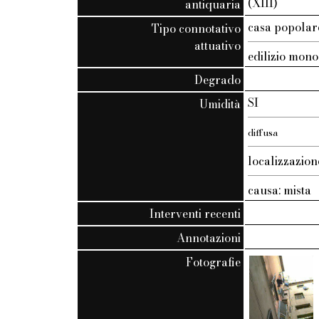
(XIII)
antiquaria
casa popola
Tipo connotativo
attuativo
edilizio mono
Degrado
SI
Umidità
diffusa
localizzazion
causa: mista
Interventi recenti
Annotazioni
Fotografie