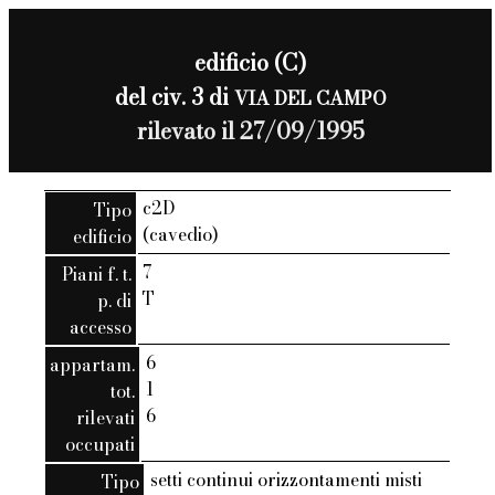
edificio (C)
del civ. 3 di
VIA DEL CAMPO
rilevato il 27/09/1995
c2D
Tipo
(cavedio)
edificio
7
Piani f. t.
T
p. di
accesso
6
appartam.
1
tot.
6
rilevati
occupati
setti continui orizzontamenti misti
Tipo