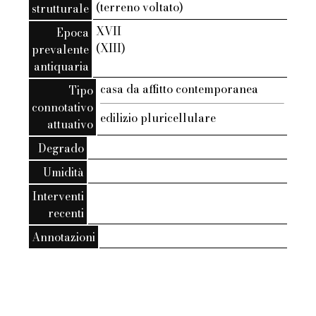
(terreno voltato)
strutturale
XVII
Epoca
(XIII)
prevalente
antiquaria
casa da affitto contemporanea
Tipo
connotativo
edilizio pluricellulare
attuativo
Degrado
Umidità
Interventi
recenti
Annotazioni