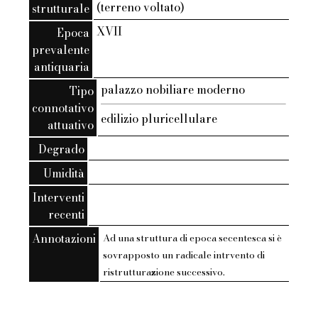
(terreno voltato)
strutturale
XVII
Epoca
prevalente
antiquaria
palazzo nobiliare moderno
Tipo
connotativo
edilizio pluricellulare
attuativo
Degrado
Umidità
Interventi
recenti
Annotazioni
Ad una struttura di epoca secentesca si è
sovrapposto un radicale intrvento di
ristrutturazione successivo.