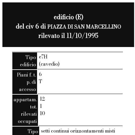
edificio (E)
del civ 6 di
PIAZZA DI SAN MARCELLINO
rilevato il 11/10/1995
e7H
Tipo
(cavedio)
edificio
6
Piani f. t.
T
p. di
accesso
12
appartam.
1
tot.
10
rilevati
occupati
setti continui orizzontamenti misti
Tipo