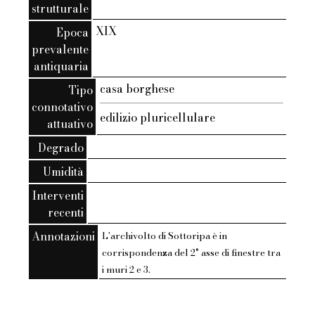
strutturale
XIX
Epoca
prevalente
antiquaria
casa borghese
Tipo
connotativo
edilizio pluricellulare
attuativo
Degrado
Umidità
Interventi
recenti
Annotazioni
L'archivolto di Sottoripa è in
corrispondenza del 2° asse di finestre tra
i muri 2 e 3.