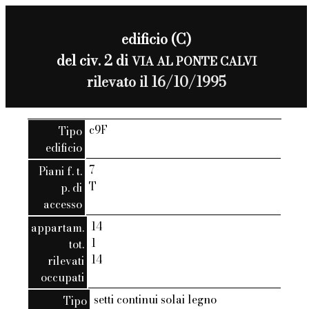
edificio (C)
del civ. 2 di
VIA AL PONTE CALVI
rilevato il 16/10/1995
c9F
Tipo
edificio
7
Piani f. t.
T
p. di
accesso
14
appartam.
1
tot.
14
rilevati
occupati
setti continui solai legno
Tipo