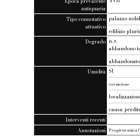
XVII
Epoca prevalente
antiquaria
palazzo nobi
Tipo connotativo
attuativo
edilizio plur
n. r.
Degrado
abbandono tot
abbandonat
SI
Umidità
cornicione
localizzazion
causa: perdit
Interventi recenti
Annotazioni
Propietà unica