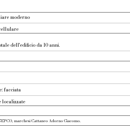
liare moderno
icellulare
ale dell'edificio da 10 anni.
o
e: facciata
e localizzate
 GEPCO, marchesi Cattaneo Adorno Giacomo.