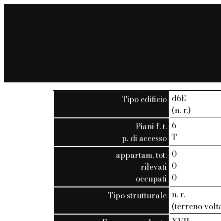
d6E
Tipo edificio
(n. r.)
6
Piani f. t.
T
p. di accesso
0
appartam. tot.
0
rilevati
0
occupati
n. r.
Tipo strutturale
(terreno volt