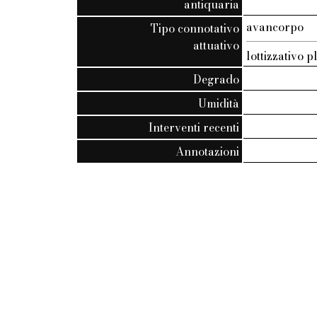
antiquaria
avancorpo
Tipo connotativo
attuativo
lottizzativo p
Degrado
Umidità
Interventi recenti
Annotazioni