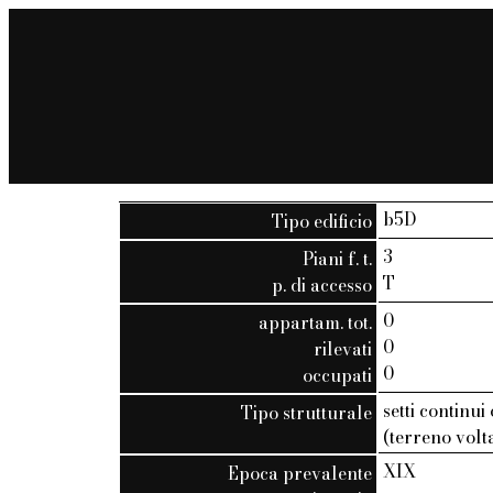
b5D
Tipo edificio
3
Piani f. t.
T
p. di accesso
0
appartam. tot.
0
rilevati
0
occupati
setti continui
Tipo strutturale
(terreno volt
XIX
Epoca prevalente