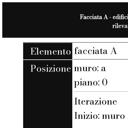
Facciata A - edific
rilev
facciata A
Elemento
muro: a
Posizione
piano: 0
Iterazione
Inizio: muro 