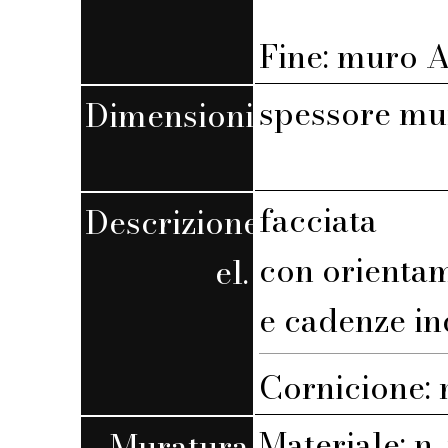
Fine: muro A,
spessore mu
Dimensioni
facciata
Descrizione
con orienta
el.
e cadenze in
Cornicione:
Materiale: n. 
Muratura