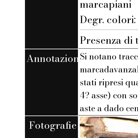
marcapiani
Degr. colori
Presenza di 
Si notano tracc
Annotazioni
marcadavanzali
stati ripresi q
4? asse) con s
aste a dado cen
Fotografie