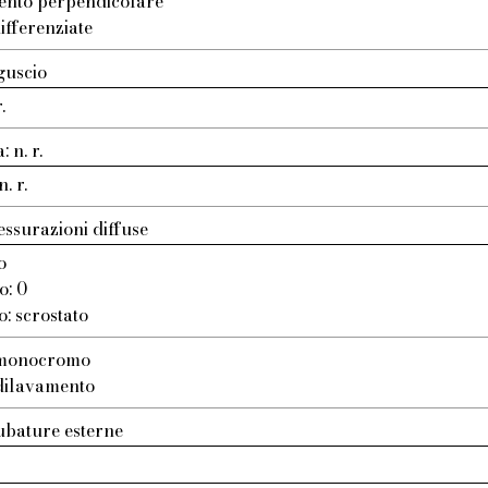
ento perpendicolare
ifferenziate
guscio
.
 n. r.
. r.
essurazioni diffuse
o
o: 0
o: scrostato
: monocromo
 dilavamento
ubature esterne