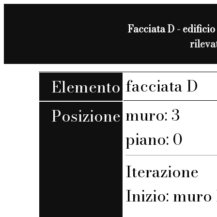
Facciata D - edificio
rilev
facciata D
Elemento
muro: 3
Posizione
piano: 0
Iterazione
Inizio: muro 