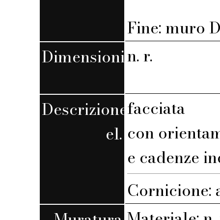
Fine: muro D,
n. r.
Dimensioni
facciata
Descrizione
con orienta
el.
e cadenze in
Cornicione: 
Materiale: n. 
Muratura