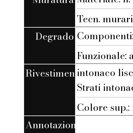
Tecn. muraria
Componenti:
Degrado
Funzionale: 
intonaco lis
Rivestimento
Strati intona
Colore sup.
Annotazioni