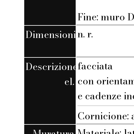
Fine: muro D,
n. r.
Dimensioni
facciata
Descrizione
con orienta
el.
e cadenze in
Cornicione: 
Materiale: la
Muratura