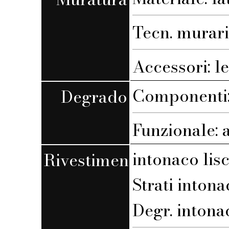
Tecn. muraria
Accessori: l
Componenti: 
Degrado
Funzionale: 
intonaco lis
Rivestimento
Strati intona
Degr. intona