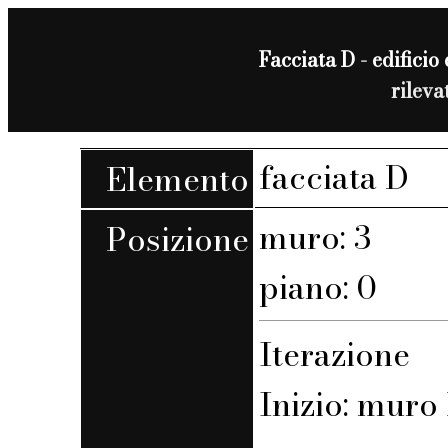
Facciata D - edificio 
rilev
facciata D
Elemento
muro: 3
Posizione
piano: 0
Iterazione
Inizio: muro 