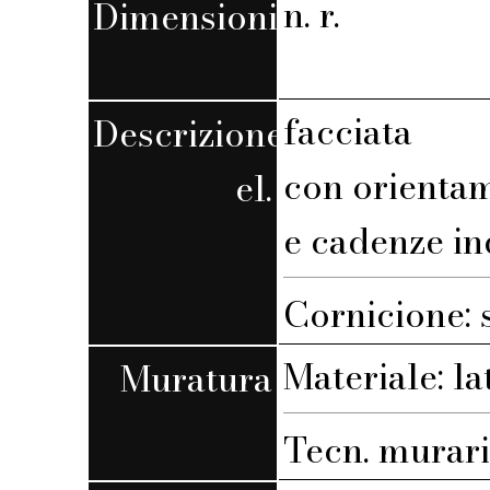
n. r.
Dimensioni
facciata
Descrizione
con orienta
el.
e cadenze in
Cornicione: 
Materiale: la
Muratura
Tecn. muraria