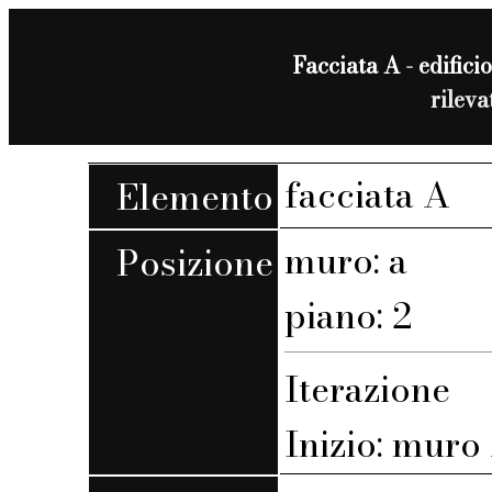
Facciata A - edificio
rilev
facciata A
Elemento
muro: a
Posizione
piano: 2
Iterazione
Inizio: muro 