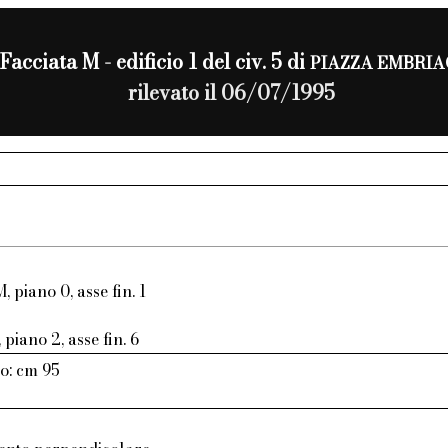
Facciata M - edificio 1 del civ. 5 di
PIAZZA EMBRIA
rilevato il 06/07/1995
, piano 0, asse fin. 1
piano 2, asse fin. 6
o: cm 95