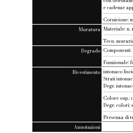
con orientam
e cadenze ap
Cornicione: 
Materiale: n. r
Muratura
Tecn. muraria:
Componenti: n
Degrado
Funzionale: f
intonaco lisci
Rivestimento
Strati intonac
Degr. intonac
Colore sup.: 
Degr. colori:
Presenza di t
Annotazioni