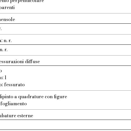
ento perpendicolare
parenti
mensole
.
 n. r.
. r.
essurazioni diffuse
o
o: 1
o: fessurato
dipinto a quadrature con figure
 sfogliamento
ubature esterne