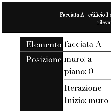
Facciata A - edificio 1 
rilev
facciata A
Elemento
muro: a
Posizione
piano: 0
Iterazione
Inizio: muro 