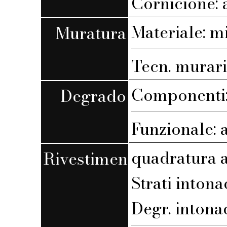
Cornicione: 
Materiale: m
Muratura
Tecn. muraria
Componenti:
Degrado
Funzionale: 
quadratura a
Rivestimento
Strati intona
Degr. intona