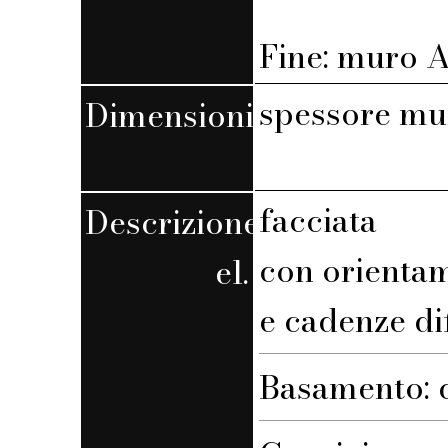
Fine: muro A,
spessore mu
Dimensioni
facciata
Descrizione
con orienta
el.
e cadenze di
Basamento: c