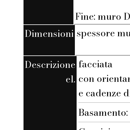
Fine: muro D,
spessore mu
Dimensioni
facciata
Descrizione
con orient
el.
e cadenze d
Basamento: 