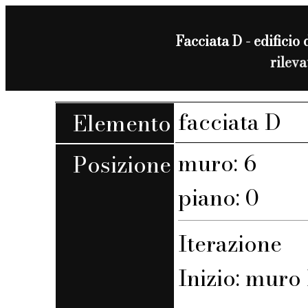
Facciata D - edificio 
rilev
facciata D
Elemento
muro: 6
Posizione
piano: 0
Iterazione
Inizio: muro 