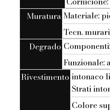
Cornicione: 
Materiale: pi
Muratura
Tecn. muraria
Componenti:
Degrado
Funzionale: 
intonaco l
Rivestimento
Strati into
Colore su