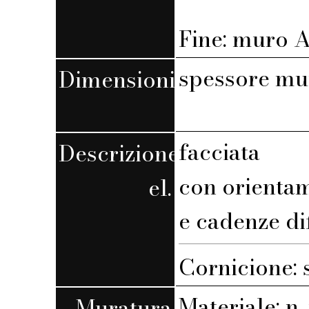
Fine: muro A,
spessore mu
Dimensioni
facciata
Descrizione
con orienta
el.
e cadenze di
Cornicione: 
Materiale: n. 
Muratura