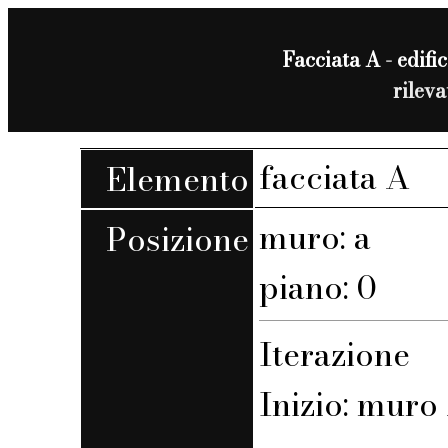
Facciata A - edific
rilev
facciata A
Elemento
muro: a
Posizione
piano: 0
Iterazione
Inizio: muro 