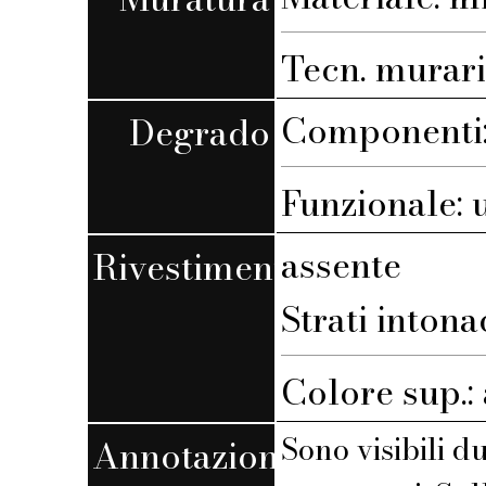
Tecn. muraria
Componenti:
Degrado
Funzionale: 
assente
Rivestimento
Strati intona
Colore sup.:
Sono visibili d
Annotazioni