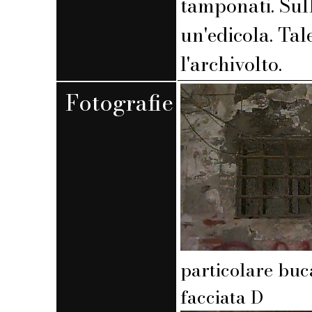
tamponati. Sull
un'edicola. Tal
l'archivolto.
Fotografie
particolare buc
facciata D