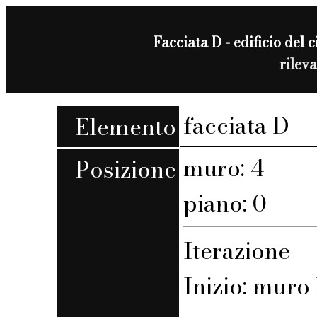
Facciata D - edificio del c
rilev
facciata D
Elemento
muro: 4
Posizione
piano: 0
Iterazione
Inizio: muro 