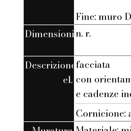
Fine: muro D,
n. r.
Dimensioni
facciata
Descrizione
con orienta
el.
e cadenze in
Cornicione: 
Materiale: m
Muratura