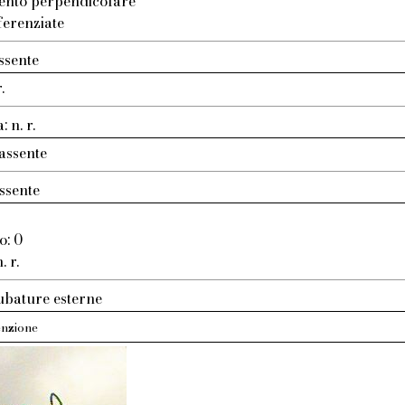
ento perpendicolare
ferenziate
ssente
.
 n. r.
assente
ssente
o: 0
. r.
ubature esterne
nzione