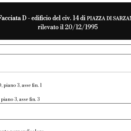
Facciata D - edificio del civ. 14 di
PIAZZA DI SARZ
rilevato il 20/12/1995
, piano 3, asse fin. 1
piano 3, asse fin. 3