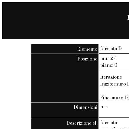
facciata D
Elemento
muro: 4
Posizione
piano: 0
Iterazione
Inizio: muro D
Fine: muro D, 
n. r.
Dimensioni
facciata
Descrizione el.