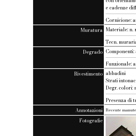
con orientam
e cadenze dif
Cornicione: a
Materiale: n. r
Muratura
Tecn. muraria:
Componenti: 
Degrado
Funzionale: a
abbadini
Rivestimento
Strati intonac
Degr. colori: n
Presenza di t
Annotazioni
Recente manute
Fotografie